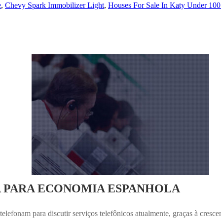
e
,
Chevy Spark Immobilizer Light
,
Houses For Sale In Katy Under 100
A PARA ECONOMIA ESPANHOLA
elefonam para discutir serviços telefônicos atualmente, graças à cresc