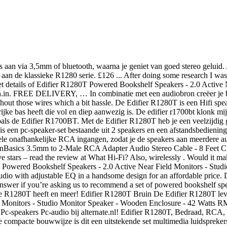
T en de ca 70 euro duurdere R1700BT. R1280T speakers pdf manual download. Door de compacte bouwwijze is dit een uitstekende set multimedia luidsprekers voor bij de pc. De R1280DB is uitgerust met veel verschillende aansluitingsmogelijkheden, waardoor je zowel bedraad als draadloos muziek kunt afspelen vanaf je laptop, pc, smartphone, tablet en andere apparaten met Bluetooth-verbinding. De Edifier R1280T is een Hifi speaker met een 4-inch bas driver en een gekalibreerde basreflex poort.Het resultaat is dat deze boekenplank luidspreker een robuuste, rijke bas heeft die vol en diep aanwezig is. bookshelf speakers specs provide for the quintessential . Edifier Bluetooth . Alle reviews van de Edifier R1700BT vind je op Tweakers. Edifier heeft deze set van het gemak van bluetooth voorzien. EDIFIER Bluetooth Powered Book-Shelf Speaker ... Edifier R1280T Bookshelf Speaker (Brown and Black) 4.6 out of 5 stars 7,889. Power is rated at 21 watts RMS, which should be adequate for a medium sized room. Bekijk en vergelijk PC speakersets, zoals de Edifier R1280T. You can easily connect it to a tablet, Android, Pc, Mac, or iPhone. 69 Edifier R1700BT Bluetooth speakers - Elektronica. View and Download EDIFIER R1280T user manual online. Edifier R1280T for 90 Eur (supports RCA) Edifier R1280BT for 130 Eur (supports TOSLINK and Bluetooth) A possibility to output sound from my TV is through a optical port or HDMI. Artikelen van Edifier koop je eenvoudig online bij bol.com Gratis retourneren 30 dagen bedenktijd Snel in huis connect to your phone or laptop with Bluetooth. Luckily, the R1700BT’s perhaps through superior tuning, that eagle eye tweeter or a combination of both, manages to alleviate all qualms I had. Edifier Studio R1280T White prijzen: vanaf € 88,95 bij 6 webshops. Je kent het wel… een product willen kopen dat net buiten het budget valt of een grote uitgave doen op het moment dat het niet uitkomt. Edifier’s higher end speakers have never struggled with their midrange and high frequency performances, though the same cannot be said about the Edifier’s lower priced model, the R1280T. Edifier R1280T Powered Bookshelf Speakers - 2.0 Active Near Field Monitors - Studio Monitor Speaker - Wooden Enclosure - 42 Watts RMS 4.8 out of 5 stars 33 £89.69 £ 89 . Pc-speakers Pc-audio online kopen. The Edifier R1280DB comes equipped with 13 mm silk dome tweeters and 116 midrange/bass units. De R1280T van Edifier is een actieve 2-weg near-field monitorluidspreker met handige features en een uitstekende geluidskwaliteit. Edifier Studio R1280T Brown productervaring door Foritain In deze review lichten we twee 2.0 speakersets uit van Edifier. RCA/AUX, Bluetooth, Optisch, en Coaxiale Verbinding. Kies uit een 2.0 speakercombo of een 2.1 met extra subwoofer. Dat maakt deze speakerset bijzonder geschikt voor het luisteren van muziek in hoge kwaliteit. Edifier R1280T Powered Bookshelf Speakers - 2.0 Active Near Field Monitors - Studio Monitor Speaker - Wooden Enclosure - 42 Watts RMS 4.6 out of 5 stars 7,770 CDN$129.99 Luidsprekerkabel verbindt de luidsprekers. Op zoek naar artikelen van Edifier? Hierdoor kun je gemakkelijk met al je moderne apparaten verbinding maken met deze luidsprekers. Een speakerset van Edifier staat garant voor een goede geluidsweergave in je computerkamer. De voordelen van de Edifier R1280T: Edifier R1700BT Bluetooth Bookshelf Speakers - Active Near-field Studio Monitors - Powered Speakers 2.0 Se