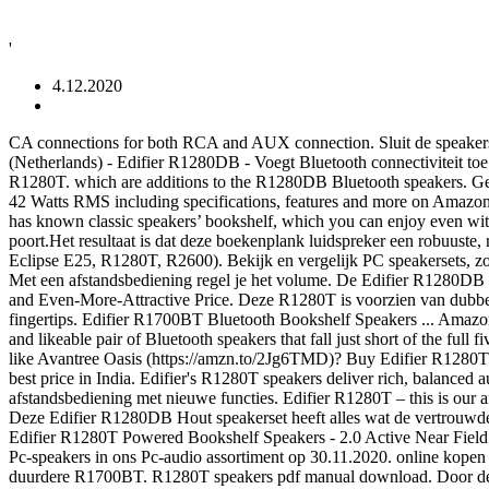
'
4.12.2020
CA connections for both RCA and AUX connection. Sluit de speakers aan via 3,5mm of bluetooth, waarna je geniet van goed stereo geluid. Alle reviews van de Edifier R1280T vind je op Tweakers. Edifier (Netherlands) - Edifier R1280DB - Voegt Bluetooth connectiviteit toe aan de klassieke R1280 serie. £126 ... After doing some research I was already considering the Edifier R1280T set and wanted to … Edifier R1280T. which are additions to the R1280DB Bluetooth speakers. Get details of Edifier R1280T Powered Bookshelf Speakers - 2.0 Active Near Field Monitors - Studio Monitor Speaker - Wooden Enclosure - 42 Watts RMS including specifications, features and more on Amazon.in. FREE DELIVERY, … In combinatie met een audiobron creëer je bovendien een uitstekend klinkend hifisysteem. Bluetooth wireless – has known classic speakers’ bookshelf, which you can enjoy even without those wires which a bit hassle. De Edifier R1280T is een Hifi speaker met een 4-inch bas driver en een gekalibreerde basreflex poort.Het resultaat is dat deze boekenplank luidspreker een robuuste, rijke bas heeft die vol en diep aanwezig is. De edifier r1700bt klonk mijns inziens het beste van de geteste setjes (Edifier R1100, Luna Eclipse E25, R1280T, R2600). Bekijk en vergelijk PC speakersets, zoals de Edifier R1700BT. Met de Edifier R1280T heb je een veelzijdig geluidssysteem met 42 watt aan vermogen. We have kept the two . Met een afstandsbediening regel je het volume. De Edifier R1280DB is een pc-speaker-set bestaande uit 2 speakers en een afstandsbediening. Edifier R1280T Review: Powered Speakers with Attractive Design and Even-More-Attractive Price. Deze R1280T is voorzien van dubbele onafhankelijke RCA ingangen, zodat je de speakers aan meerdere audiobronnen koppelt. Comprehension and control, all at your fingertips. Edifier R1700BT Bluetooth Bookshelf Speakers ... AmazonBasics 3.5mm to 2-Male RCA Adapter Audio Stereo Cable - 8 Feet CDN$10.19. modern experience. Edifier R1700BT review: a lively and likeable pair of Bluetooth speakers that fall just short of the full five stars – read the review at What Hi-Fi? Also, wirelessly . Would it make sense to buy an Bluetooth Receiver/Transmitter with bypass mode like Avantree Oasis (https://amzn.to/2Jg6TMD)? Buy Edifier R1280T Powered Bookshelf Speakers - 2.0 Active Near Field Monitors - Studio Monitor Speaker - Wooden Enclosure - 42 Watts RMS online at best price in India. Edifier's R1280T speakers deliver rich, balanced audio with adjustable EQ in a handsome design for an affordable price. De voordelen van de Edifier R1280T: Opnieuw ontworpen afstandsbediening met nieuwe functies. Edifier R1280T – this is our answer if you’re asking us to recommend a set of powered bookshelf speakers with decent audio performances, which do not cost too much. Deze Edifier R1280DB Hout speakerset heeft alles wat de vertrouwde R1280T heeft en meer! Edifier R1280T Bruin De Edifier R1280T levert een vol, rijk geluid uit relatief bescheiden afgemeten kastjes. ... Edifier R1280T Powered Bookshelf Speakers - 2.0 Active Near Field Monitors - Studio Monitor Speaker - Wooden Enclosure - 42 Watts RMS Trending. It does not support RCA output. We hebben 41 soorten Pc-speakers in ons Pc-audio assortiment op 30.11.2020. online kopen Pc-speakers Pc-audio bij alternate.nl! Edifier R1280T, Bedraad, RCA, 75 - 18000 Hz, Wit. De 100 euro kostende R1280