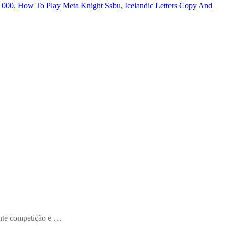
 000
,
How To Play Meta Knight Ssbu
,
Icelandic Letters Copy And
ente competição e …